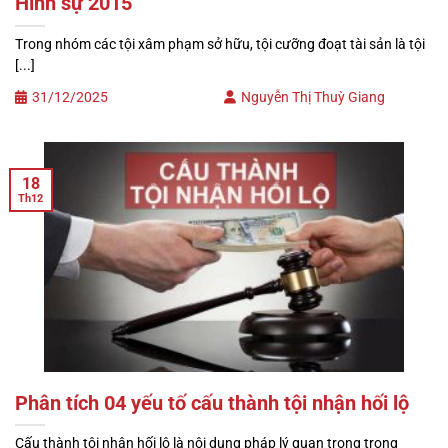
Hình sự 2015
Trong nhóm các tội xâm phạm sở hữu, tội cưỡng đoạt tài sản là tội
[...]
31/12/2025
Nguyễn Thị Thuỳ Giang
18
Th12
Phân tích 04 yếu tố cấu thành tội nhận hối lộ
Cấu thành tội nhận hối lộ là nội dung pháp lý quan trọng trong