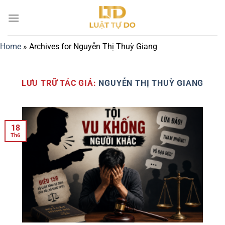
Bỏ
qua
nội
dung
Home
»
Archives for Nguyễn Thị Thuỳ Giang
LƯU TRỮ TÁC GIẢ:
NGUYỄN THỊ THUỲ GIANG
18
Th6