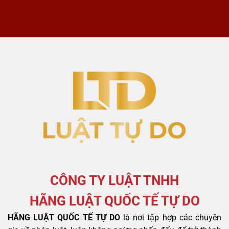
trước
là
khi
gì?
khởi
kiện
CÔNG TY LUẬT TNHH
HÃNG LUẬT QUỐC TẾ TỰ DO
HÃNG LUẬT QUỐC TẾ TỰ DO
là nơi tập hợp các chuyên