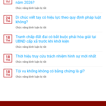
Th7
năm 2026?
ở
Chức năng bình luận bị tắt
Thời
hạn
Di chúc viết tay có hiệu lực theo quy định pháp luật
24
bảo
Th6
không?
hộ
ở
Chức năng bình luận bị tắt
nhãn
Di
hiệu
chúc
Tranh chấp đất đai có bắt buộc phải hòa giải tại
là
18
viết
bao
Th6
UBND cấp xã trước khi khởi kiện
tay
lâu
ở
Chức năng bình luận bị tắt
có
theo
Tranh
hiệu
quy
chấp
Thời hiệu truy cứu trách nhiệm hình sự mới nhất
lực
18
định
đất
theo
Th6
năm
ở
Chức năng bình luận bị tắt
đai
quy
2026?
Thời
có
định
hiệu
Tội vu khống không có bằng chứng là gì?
bắt
18
pháp
truy
Th6
buộc
luật
ở
Chức năng bình luận bị tắt
cứu
phải
không?
Tội
trách
hòa
vu
nhiệm
giải
khống
hình
tại
không
sự
UBND
có
mới
cấp
bằng
nhất
xã
chứng