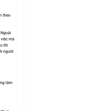
n theo
. Ngoài
g việc mà
u thì
ới người
ọng tâm