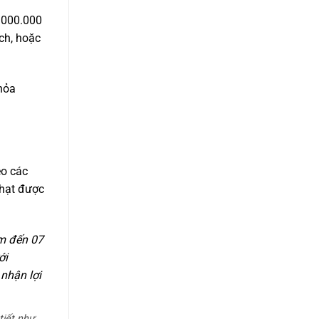
2.000.000
ch, hoặc
thỏa
eo các
phạt được
ăm đến 07
ới
nhận lợi
tiết như