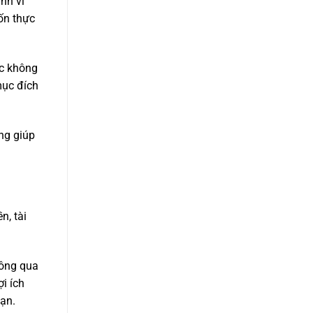
nh vi
ốn thực
ặc không
mục đích
ọng giúp
n, tài
hông qua
i ích
ạn.