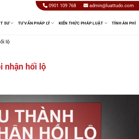
0901 109 768
admin@luattudo.com
ẬT SƯ
TƯ VẤN PHÁP LÝ
KIẾN THỨC PHÁP LUẬT
TÍNH ÁN PHÍ
ối lộ
i nhận hối lộ