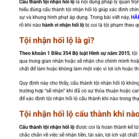
Cấu thành tội nhận hối lộ
là nội dung pháp lý quan trọ
hiểu đúng cấu thành tội nhận hối lộ giúp xác định chín
sự và khung hình phạt áp dụng. Trong bài viết này,
HÃ
rõ khi nào
hành vi nhận hối lộ
bị coi là tội phạm theo 
Tội nhận hối lộ là gì?
Theo khoản 1 Điều 354 Bộ luật Hình sự năm 2015
, tộ
qua trung gian nhận hoặc sẽ nhận cho chính mình hoặc ch
chất để làm hoặc không làm một việc vì lợi ích hoặc t
Quy định này cho thấy, cấu thành tội nhận hối lộ không
trường hợp “sẽ nhận” khi đã có sự thỏa thuận hoặc ca
để xác định tội nhận hối lộ cấu thành khi nào trong th
Tội nhận hối lộ cấu thành khi nà
Cấu thành tội nhận hối lộ
được coi là hoàn thành kể từ
chắc chắn về việc sẽ nhận tiền, tài sản, lợi ích vật chấ