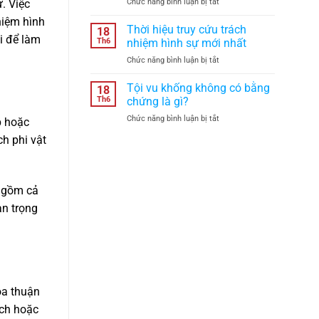
ở
Chức năng bình luận bị tắt
hiệu
. Việc
định
Tranh
lực
năm
hiệm hình
chấp
theo
2026?
Thời hiệu truy cứu trách
18
đất
õi để làm
quy
Th6
nhiệm hình sự mới nhất
đai
định
ở
Chức năng bình luận bị tắt
có
pháp
Thời
bắt
luật
hiệu
Tội vu khống không có bằng
buộc
không?
18
truy
phải
Th6
chứng là gì?
cứu
hòa
ở
Chức năng bình luận bị tắt
trách
p hoặc
giải
Tội
nhiệm
tại
ch phi vật
vu
hình
UBND
khống
sự
cấp
không
mới
xã
có
nhất
trước
o gồm cả
bằng
khi
chứng
an trọng
khởi
là
kiện
gì?
ỏa thuận
ích hoặc