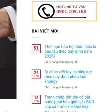
BÀI VIẾT MỚI
Thời hạn bảo hộ nhãn hiệu là
01
Th7
bao lâu theo quy định năm
2026?
ở
Chức năng bình luận bị tắt
Thời
hạn
Di chúc viết tay có hiệu lực
24
bảo
Th6
theo quy định pháp luật
hộ
không?
nhãn
ở
Chức năng bình luận bị tắt
hiệu
Di
là
chúc
bao
Tranh chấp đất đai có bắt
18
viết
lâu
Th6
buộc phải hòa giải tại UBND
tay
theo
cấp xã trước khi khởi kiện
có
quy