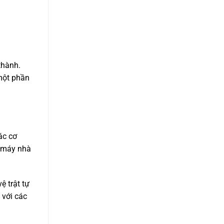
thành.
một phần
ác cơ
ộ máy nhà
ệ trật tự
 với các