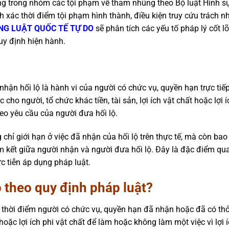
ng trong nhóm các tội phạm về tham nhũng theo Bộ luật Hình sự
h xác thời điểm tội phạm hình thành, điều kiện truy cứu trách n
NG LUẬT QUỐC TẾ TỰ DO
sẽ phân tích các yếu tố pháp lý cốt l
quy định hiện hành.
i nhận hối lộ là hành vi của người có chức vụ, quyền hạn trực tiế
o người, tổ chức khác tiền, tài sản, lợi ích vật chất hoặc lợi í
heo yêu cầu của người đưa hối lộ.
 chỉ giới hạn ở việc đã nhận của hối lộ trên thực tế, mà còn ba
m kết giữa người nhận và người đưa hối lộ. Đây là đặc điểm qu
ực tiễn áp dụng pháp luật.
o theo quy định pháp luật?
 thời điểm người có chức vụ, quyền hạn đã nhận hoặc đã có th
t hoặc lợi ích phi vật chất để làm hoặc không làm một việc vì lợi 