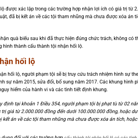
 lộ được xác lập trong các trường hợp nhận lợi ích có giá trị từ 
luật, đã bị kết án về các tội tham nhũng mà chưa được xóa án tí
nhận quà biếu sau khi đã thực hiện đúng chức trách, không có 
g hình thành cấu thành tội nhận hối lộ.
hận hối lộ
ận hối lộ, người phạm tội sẽ bị truy cứu trách nhiệm hình sự th
Hình sự năm 2015, sửa đổi, bổ sung năm 2017. Các khung hình 
 nguy hiểm của hành vi và các tình tiết định khung.
uy định tại khoản 1 Điều 354, người phạm tội bị phạt tù từ 02 n
ác trị giá từ 2.000.000 đồng đến dưới 100.000.000 đồng, hoặc dư
ị kết án về các tội tham nhũng mà chưa được xóa án tích, hoặc 
 dụng đối với các trường hợp
cấu thành tội nhận hối lộ
có các tình 