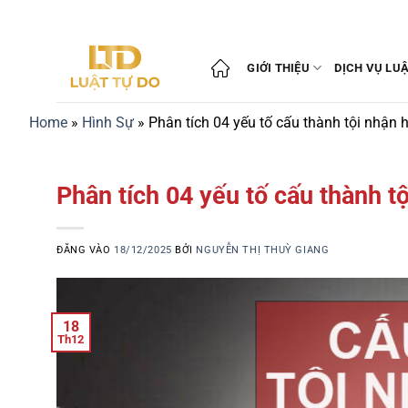
Bỏ
qua
nội
GIỚI THIỆU
DỊCH VỤ LU
dung
Home
»
Hình Sự
»
Phân tích 04 yếu tố cấu thành tội nhận h
Phân tích 04 yếu tố cấu thành tộ
ĐĂNG VÀO
18/12/2025
BỞI
NGUYỄN THỊ THUỲ GIANG
18
Th12