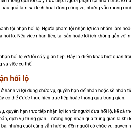
ện thông qua lỗi cố ý trực tiếp. Người phạm tội nhận thức rõ hà
ược hậu quả làm sai lệch hoạt động công vụ, nhưng vẫn mong mu
hành tội nhận hối lộ. Người phạm tội nhận lợi ích nhằm làm ho
 hối lộ. Nếu việc nhận tiền, tài sản hoặc lợi ích không gắn với 
hận hối lộ với lỗi cố ý gián tiếp. Đây là điểm khác biệt quan tr
g vụ việc cụ thể.
ận hối lộ
ở hành vi lợi dụng chức vụ, quyền hạn để nhận hoặc sẽ nhận tiề
 này có thể được thực hiện trực tiếp hoặc thông qua trung gian.
vụ, quyền hạn trực tiếp nhận lợi ích từ người đưa hối lộ, kể cả t
n, dịch vụ trung gian. Trường hợp nhận qua trung gian là khi lợ
 ba, nhưng cuối cùng vẫn hướng đến người có chức vụ, quyền h