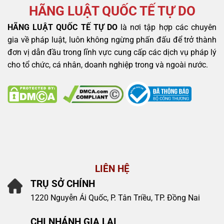
HÃNG LUẬT QUỐC TẾ TỰ DO
HÃNG LUẬT QUỐC TẾ TỰ DO
là nơi tập hợp các chuyên
gia về pháp luật, luôn không ngừng phấn đấu để trở thành
đơn vị dẫn đầu trong lĩnh vực cung cấp các dịch vụ pháp lý
cho tổ chức, cá nhân, doanh nghiệp trong và ngoài nước.
LIÊN HỆ
TRỤ SỞ CHÍNH
1220 Nguyễn Ái Quốc, P. Tân Triều, TP. Đồng Nai
CHI NHÁNH GIA LAI