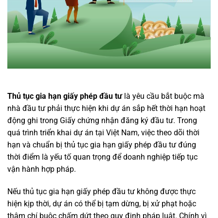
Thủ tục gia hạn giấy phép đầu tư
là yêu cầu bắt buộc mà
nhà đầu tư phải thực hiện khi dự án sắp hết thời hạn hoạt
động ghi trong Giấy chứng nhận đăng ký đầu tư. Trong
quá trình triển khai dự án tại Việt Nam, việc theo dõi thời
hạn và chuẩn bị thủ tục gia hạn giấy phép đầu tư đúng
thời điểm là yếu tố quan trọng để doanh nghiệp tiếp tục
vận hành hợp pháp.
Nếu thủ tục gia hạn giấy phép đầu tư không được thực
hiện kịp thời, dự án có thể bị tạm dừng, bị xử phạt hoặc
thậm chí buộc chấm dứt theo quy định pháp luật. Chính vì