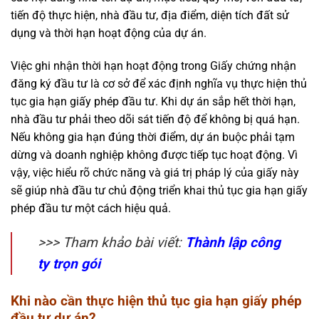
tiến độ thực hiện, nhà đầu tư, địa điểm, diện tích đất sử
dụng và thời hạn hoạt động của dự án.
Việc ghi nhận thời hạn hoạt động trong Giấy chứng nhận
đăng ký đầu tư là cơ sở để xác định nghĩa vụ thực hiện thủ
tục gia hạn giấy phép đầu tư. Khi dự án sắp hết thời hạn,
nhà đầu tư phải theo dõi sát tiến độ để không bị quá hạn.
Nếu không gia hạn đúng thời điểm, dự án buộc phải tạm
dừng và doanh nghiệp không được tiếp tục hoạt động. Vì
vậy, việc hiểu rõ chức năng và giá trị pháp lý của giấy này
sẽ giúp nhà đầu tư chủ động triển khai thủ tục gia hạn giấy
phép đầu tư một cách hiệu quả.
>>> Tham khảo bài viết:
Thành lập công
ty trọn gói
Khi nào cần thực hiện thủ tục gia hạn giấy phép
đầu tư dự án?