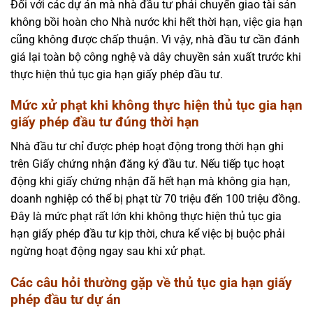
Đối với các dự án mà nhà đầu tư phải chuyển giao tài sản
không bồi hoàn cho Nhà nước khi hết thời hạn, việc gia hạn
cũng không được chấp thuận. Vì vậy, nhà đầu tư cần đánh
giá lại toàn bộ công nghệ và dây chuyền sản xuất trước khi
thực hiện thủ tục gia hạn giấy phép đầu tư.
Mức xử phạt khi không thực hiện thủ tục gia hạn
giấy phép đầu tư đúng thời hạn
Nhà đầu tư chỉ được phép hoạt động trong thời hạn ghi
trên Giấy chứng nhận đăng ký đầu tư. Nếu tiếp tục hoạt
động khi giấy chứng nhận đã hết hạn mà không gia hạn,
doanh nghiệp có thể bị phạt từ 70 triệu đến 100 triệu đồng.
Đây là mức phạt rất lớn khi không thực hiện thủ tục gia
hạn giấy phép đầu tư kịp thời, chưa kể việc bị buộc phải
ngừng hoạt động ngay sau khi xử phạt.
Các câu hỏi thường gặp về thủ tục gia hạn giấy
phép đầu tư dự án