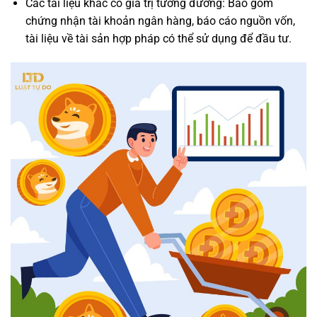
Các tài liệu khác có giá trị tương đương: Bao gồm
chứng nhận tài khoản ngân hàng, báo cáo nguồn vốn,
tài liệu về tài sản hợp pháp có thể sử dụng để đầu tư.