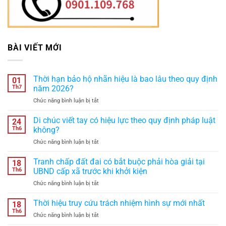
BÀI VIẾT MỚI
Thời hạn bảo hộ nhãn hiệu là bao lâu theo quy định
01
Th7
năm 2026?
ở
Chức năng bình luận bị tắt
Thời
hạn
Di chúc viết tay có hiệu lực theo quy định pháp luật
24
bảo
Th6
không?
hộ
ở
Chức năng bình luận bị tắt
nhãn
Di
hiệu
chúc
Tranh chấp đất đai có bắt buộc phải hòa giải tại
là
18
viết
bao
Th6
UBND cấp xã trước khi khởi kiện
tay
lâu
ở
Chức năng bình luận bị tắt
có
theo
Tranh
hiệu
quy
chấp
Thời hiệu truy cứu trách nhiệm hình sự mới nhất
lực
18
định
đất
theo
Th6
năm
ở
Chức năng bình luận bị tắt
đai
quy
2026?
Thời
có