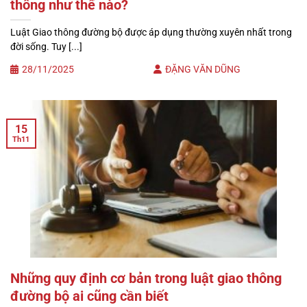
thông như thế nào?
Luật Giao thông đường bộ được áp dụng thường xuyên nhất trong
đời sống. Tuy [...]
28/11/2025
ĐẶNG VĂN DŨNG
15
Th11
Những quy định cơ bản trong luật giao thông
đường bộ ai cũng cần biết