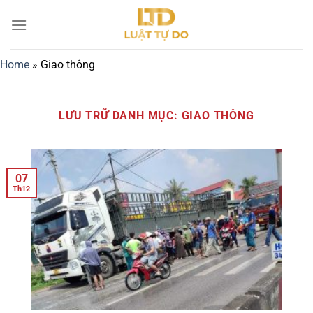
Bỏ
qua
nội
dung
Home
»
Giao thông
LƯU TRỮ DANH MỤC:
GIAO THÔNG
07
Th12