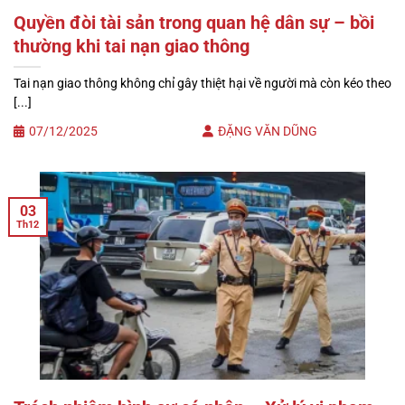
Quyền đòi tài sản trong quan hệ dân sự – bồi
thường khi tai nạn giao thông
Tai nạn giao thông không chỉ gây thiệt hại về người mà còn kéo theo
[...]
07/12/2025
ĐẶNG VĂN DŨNG
03
Th12