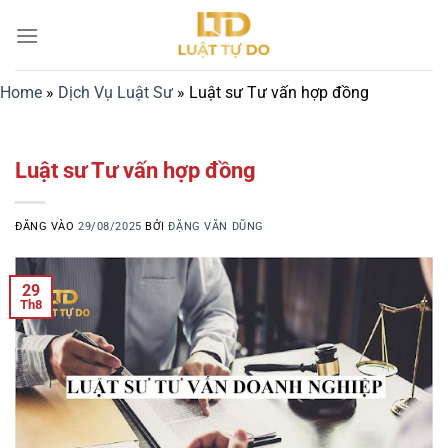
Bỏ
qua
nội
dung
Home
»
Dịch Vụ Luật Sư
»
Luật sư Tư vấn hợp đồng
Luật sư Tư vấn hợp đồng
ĐĂNG VÀO
29/08/2025
BỞI
ĐẶNG VĂN DŨNG
29
Th8