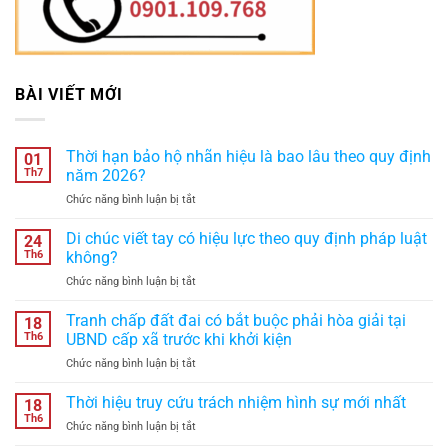
BÀI VIẾT MỚI
Thời hạn bảo hộ nhãn hiệu là bao lâu theo quy định
01
Th7
năm 2026?
ở
Chức năng bình luận bị tắt
Thời
hạn
Di chúc viết tay có hiệu lực theo quy định pháp luật
24
bảo
Th6
không?
hộ
ở
Chức năng bình luận bị tắt
nhãn
Di
hiệu
chúc
Tranh chấp đất đai có bắt buộc phải hòa giải tại
là
18
viết
bao
Th6
UBND cấp xã trước khi khởi kiện
tay
lâu
ở
Chức năng bình luận bị tắt
có
theo
Tranh
hiệu
quy
chấp
Thời hiệu truy cứu trách nhiệm hình sự mới nhất
lực
18
định
đất
theo
Th6
năm
ở
Chức năng bình luận bị tắt
đai
quy
2026?
Thời
có