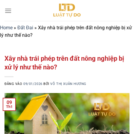
Bỏ
qua
nội
dung
Home
»
Đất Đai
»
Xây nhà trái phép trên đất nông nghiệp bị xử
lý như thế nào?
Xây nhà trái phép trên đất nông nghiệp bị
xử lý như thế nào?
ĐĂNG VÀO
09/01/2026
BỞI
VÕ THỊ XUÂN HƯƠNG
09
Th1