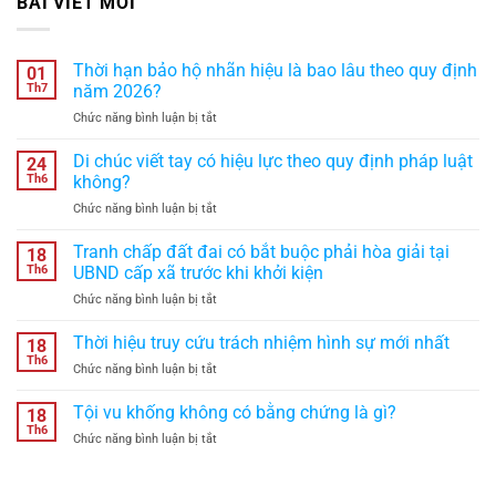
BÀI VIẾT MỚI
Thời hạn bảo hộ nhãn hiệu là bao lâu theo quy định
01
Th7
năm 2026?
ở
Chức năng bình luận bị tắt
Thời
hạn
Di chúc viết tay có hiệu lực theo quy định pháp luật
24
bảo
Th6
không?
hộ
ở
Chức năng bình luận bị tắt
nhãn
Di
hiệu
chúc
Tranh chấp đất đai có bắt buộc phải hòa giải tại
là
18
viết
bao
Th6
UBND cấp xã trước khi khởi kiện
tay
lâu
ở
Chức năng bình luận bị tắt
có
theo
Tranh
hiệu
quy
chấp
Thời hiệu truy cứu trách nhiệm hình sự mới nhất
lực
18
định
đất
theo
Th6
năm
ở
Chức năng bình luận bị tắt
đai
quy
2026?
Thời
có
định
hiệu
Tội vu khống không có bằng chứng là gì?
bắt
18
pháp
truy
Th6
buộc
luật
ở
Chức năng bình luận bị tắt
cứu
phải
không?
Tội
trách
hòa
vu
nhiệm
giải
khống