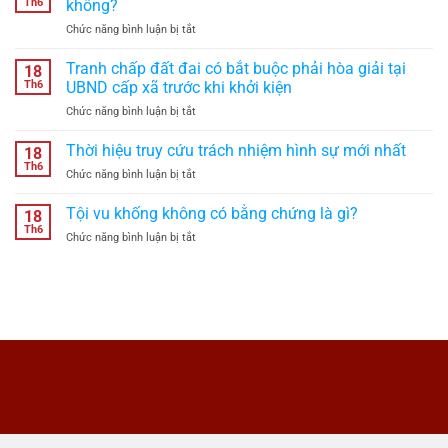
Th6
không?
hộ
ở
Chức năng bình luận bị tắt
nhãn
Di
hiệu
chúc
Tranh chấp đất đai có bắt buộc phải hòa giải tại
là
18
viết
bao
Th6
UBND cấp xã trước khi khởi kiện
tay
lâu
ở
Chức năng bình luận bị tắt
có
theo
Tranh
hiệu
quy
chấp
Thời hiệu truy cứu trách nhiệm hình sự mới nhất
lực
18
định
đất
theo
Th6
năm
ở
Chức năng bình luận bị tắt
đai
quy
2026?
Thời
có
định
hiệu
Tội vu khống không có bằng chứng là gì?
bắt
18
pháp
truy
Th6
buộc
luật
ở
Chức năng bình luận bị tắt
cứu
phải
không?
Tội
trách
hòa
vu
nhiệm
giải
khống
hình
tại
không
sự
UBND
có
mới
cấp
bằng
nhất
xã
chứng
trước
là
khi
gì?
khởi
kiện