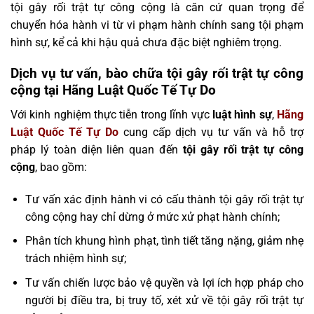
tội gây rối trật tự công cộng là căn cứ quan trọng để
chuyển hóa hành vi từ vi phạm hành chính sang tội phạm
hình sự, kể cả khi hậu quả chưa đặc biệt nghiêm trọng.
Dịch vụ tư vấn, bào chữa tội gây rối trật tự công
cộng tại Hãng Luật Quốc Tế Tự Do
Với kinh nghiệm thực tiễn trong lĩnh vực
luật hình sự
,
Hãng
Luật Quốc Tế Tự Do
cung cấp dịch vụ tư vấn và hỗ trợ
pháp lý toàn diện liên quan đến
tội gây rối trật tự công
cộng
, bao gồm:
Tư vấn xác định hành vi có cấu thành tội gây rối trật tự
công cộng hay chỉ dừng ở mức xử phạt hành chính;
Phân tích khung hình phạt, tình tiết tăng nặng, giảm nhẹ
trách nhiệm hình sự;
Tư vấn chiến lược bảo vệ quyền và lợi ích hợp pháp cho
người bị điều tra, bị truy tố, xét xử về tội gây rối trật tự