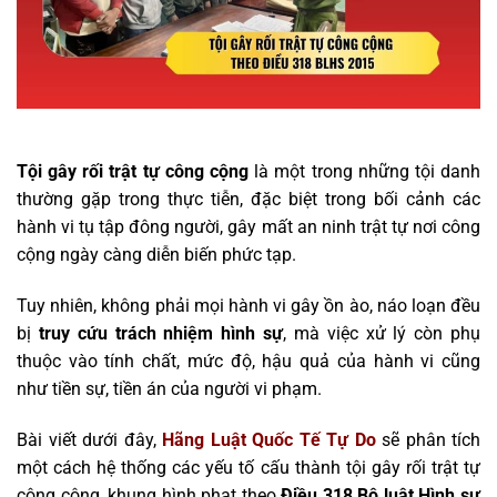
Tội gây rối trật tự công cộng
là một trong những tội danh
thường gặp trong thực tiễn, đặc biệt trong bối cảnh các
hành vi tụ tập đông người, gây mất an ninh trật tự nơi công
cộng ngày càng diễn biến phức tạp.
Tuy nhiên, không phải mọi hành vi gây ồn ào, náo loạn đều
bị
truy cứu trách nhiệm hình sự
, mà việc xử lý còn phụ
thuộc vào tính chất, mức độ, hậu quả của hành vi cũng
như tiền sự, tiền án của người vi phạm.
Bài viết dưới đây,
Hãng Luật Quốc Tế Tự Do
sẽ phân tích
một cách hệ thống các yếu tố cấu thành tội gây rối trật tự
công cộng, khung hình phạt theo
Điều 318 Bộ luật Hình sự