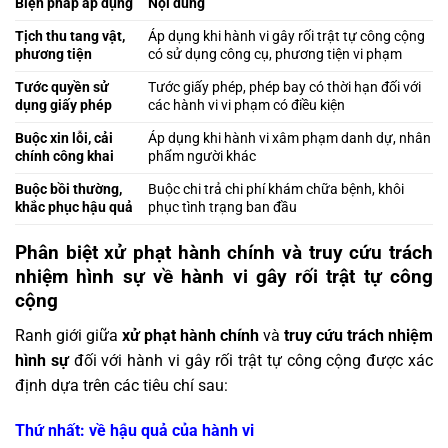
Biện pháp áp dụng
Nội dung
Tịch thu tang vật,
Áp dụng khi hành vi gây rối trật tự công cộng
phương tiện
có sử dụng công cụ, phương tiện vi phạm
Tước quyền sử
Tước giấy phép, phép bay có thời hạn đối với
dụng giấy phép
các hành vi vi phạm có điều kiện
Buộc xin lỗi, cải
Áp dụng khi hành vi xâm phạm danh dự, nhân
chính công khai
phẩm người khác
Buộc bồi thường,
Buộc chi trả chi phí khám chữa bệnh, khôi
khắc phục hậu quả
phục tình trạng ban đầu
Phân biệt xử phạt hành chính và truy cứu trách
nhiệm hình sự về hành vi gây rối trật tự công
cộng
Ranh giới giữa
xử phạt hành chính
và
truy cứu trách nhiệm
hình sự
đối với hành vi gây rối trật tự công cộng được xác
định dựa trên các tiêu chí sau:
Thứ nhất: về hậu quả của hành vi