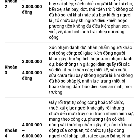
Khoản
–
bay sai phép; sách nhiễu người khác tại chợ,
2
3.000.000
bến xe, sân bay; đốt, thả “đèn trời”; không có
đồng
đủ hồ sơ khi khai thác tàu bay không người
lái; tổ chức bay khi người điều khiển hoặc
phương tiện không đủ điều kiện; phun sơn,
viết, vẽ, dán hình ảnh trái phép nơi công
cộng
Xúc phạm danh dự, nhân phẩm người khác
nơi công cộng; xúi giục, kích động người
khác gây thương tích hoặc xâm phạm danh
3.000.000
dự; báo thông tin giả; gọi điện quấy rối các
Khoản
–
số điện thoại khẩn cấp; thiết kế, sản xuất,
3
4.000.000
sửa chữa tàu bay không người lái khi không
đồng
đủ hồ sơ pháp lý, nhân lực, trang thiết bị
hoặc không đảm bảo điều kiện an ninh, môi
trường
Gây rối trật tự công cộng hoặc tổ chức,
thuê, xúi giục người khác gây rối nhưng
chưa đến mức truy cứu trách nhiệm hình sự;
mang theo công cụ, phương tiện có khả
4.000.000
năng sát thương nhằm gây rối; cản trở hoạt
Khoản
–
động của cơ quan, tổ chức; tụ tập đông
4
6.000.000
người trái pháp luật tại cơ quan Đảng, Nhà