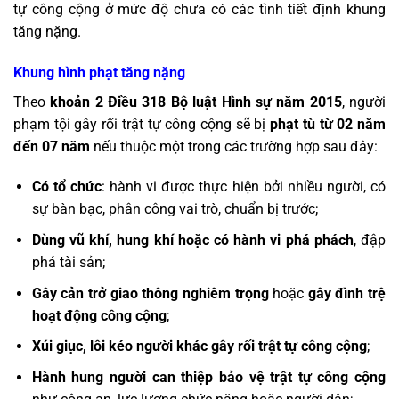
tự công cộng ở mức độ chưa có các tình tiết định khung
tăng nặng.
Khung hình phạt tăng nặng
Theo
khoản 2 Điều 318 Bộ luật Hình sự năm 2015
, người
phạm tội gây rối trật tự công cộng sẽ bị
phạt tù từ 02 năm
đến 07 năm
nếu thuộc một trong các trường hợp sau đây:
Có tổ chức
: hành vi được thực hiện bởi nhiều người, có
sự bàn bạc, phân công vai trò, chuẩn bị trước;
Dùng vũ khí, hung khí hoặc có hành vi phá phách
, đập
phá tài sản;
Gây cản trở giao thông nghiêm trọng
hoặc
gây đình trệ
hoạt động công cộng
;
Xúi giục, lôi kéo người khác gây rối trật tự công cộng
;
Hành hung người can thiệp bảo vệ trật tự công cộng