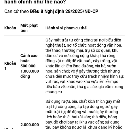
hành chính như thế nào?
Căn cứ theo
Điều 8 Nghị định 28/2025/NĐ-CP
Mức phạt
Khoản
Hành vi vi phạm cụ thể
tiền
Gây mất trật tự công cộng tại nơi biểu diễn
nghệ thuật, nơi tổ chức hoạt động văn hóa,
thể thao, thương mại, trụ sở cơ quan, khu
Cảnh cáo
dân cư và nơi công cộng khác; thả rông
hoặc
động vật nuôi; để vật nuôi, cây trồng, vật
Khoản
500.000 –
khác lấn chiếm lòng đường, vỉa hè, vườn
1
1.000.000
hoa, sân chơi; vô ý gây thương tích nhưng
đồng
chưa đến mức truy cứu trách nhiệm hình sự;
vứt rác, vật khác vào khu vực liền kề mục
tiêu bảo vệ; chăn, thả gia súc, gia cầm trong
chung cư
Sử dụng rượu, bia, chất kích thích gây mất
trật tự công cộng; tụ tập đông người gây
mất trật tự; để động vật nuôi gây thương
tích hoặc thiệt hại tài sản; thả diều, bóng
bay, đồ chơi bay tại khu vực cấm; sử dụng
2.000.000
tàu bay không người lái chưa đăng ký hoặc