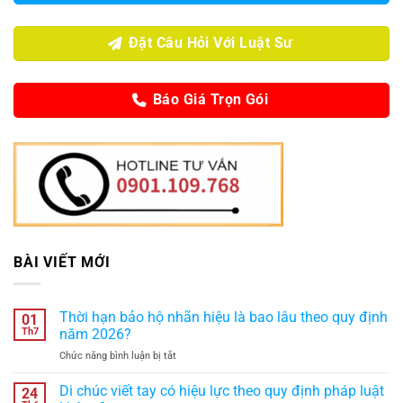
Đặt Câu Hỏi Với Luật Sư
Báo Giá Trọn Gói
BÀI VIẾT MỚI
Thời hạn bảo hộ nhãn hiệu là bao lâu theo quy định
01
Th7
năm 2026?
ở
Chức năng bình luận bị tắt
Thời
hạn
Di chúc viết tay có hiệu lực theo quy định pháp luật
24
bảo