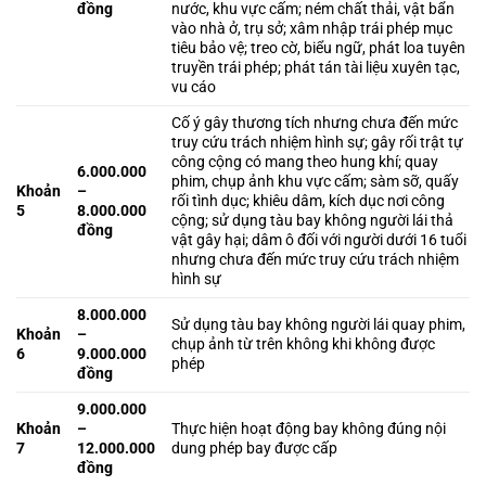
đồng
nước, khu vực cấm; ném chất thải, vật bẩn
vào nhà ở, trụ sở; xâm nhập trái phép mục
tiêu bảo vệ; treo cờ, biểu ngữ, phát loa tuyên
truyền trái phép; phát tán tài liệu xuyên tạc,
vu cáo
Cố ý gây thương tích nhưng chưa đến mức
truy cứu trách nhiệm hình sự; gây rối trật tự
công cộng có mang theo hung khí; quay
6.000.000
phim, chụp ảnh khu vực cấm; sàm sỡ, quấy
Khoản
–
rối tình dục; khiêu dâm, kích dục nơi công
5
8.000.000
cộng; sử dụng tàu bay không người lái thả
đồng
vật gây hại; dâm ô đối với người dưới 16 tuổi
nhưng chưa đến mức truy cứu trách nhiệm
hình sự
8.000.000
Sử dụng tàu bay không người lái quay phim,
Khoản
–
chụp ảnh từ trên không khi không được
6
9.000.000
phép
đồng
9.000.000
Khoản
–
Thực hiện hoạt động bay không đúng nội
7
12.000.000
dung phép bay được cấp
đồng