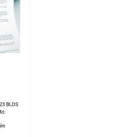
 123 BLDS
đó:
cấm