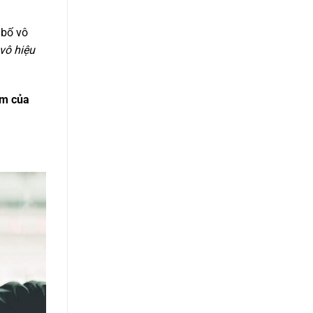
 bố vô
vô hiệu
ấm của