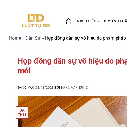
Bỏ
qua
nội
GIỚI THIỆU
DỊCH VỤ LU
dung
Home
»
Dân Sự
»
Hợp đồng dân sự vô hiệu do phạm pháp l
Hợp đồng dân sự vô hiệu do phạ
mới
ĐĂNG VÀO
26/11/2025
BỞI
ĐẶNG VĂN DŨNG
26
Th11