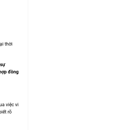
ại thời
 sự
 hợp đồng
ua việc vi
iết rõ