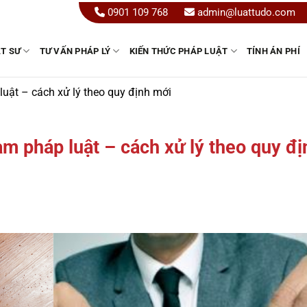
0901 109 768
admin@luattudo.com
ẬT SƯ
TƯ VẤN PHÁP LÝ
KIẾN THỨC PHÁP LUẬT
TÍNH ÁN PHÍ
uật – cách xử lý theo quy định mới
m pháp luật – cách xử lý theo quy đị