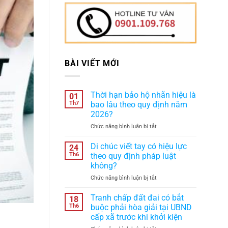
BÀI VIẾT MỚI
Thời hạn bảo hộ nhãn hiệu là
01
Th7
bao lâu theo quy định năm
2026?
ở
Chức năng bình luận bị tắt
Thời
hạn
Di chúc viết tay có hiệu lực
24
bảo
Th6
theo quy định pháp luật
hộ
không?
nhãn
ở
Chức năng bình luận bị tắt
hiệu
Di
là
chúc
bao
Tranh chấp đất đai có bắt
18
viết
lâu
Th6
buộc phải hòa giải tại UBND
tay
theo
cấp xã trước khi khởi kiện
có
quy