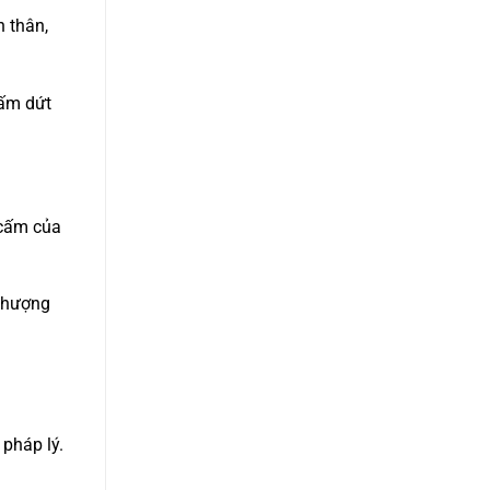
 thân,
hấm dứt
 cấm của
nhượng
pháp lý.