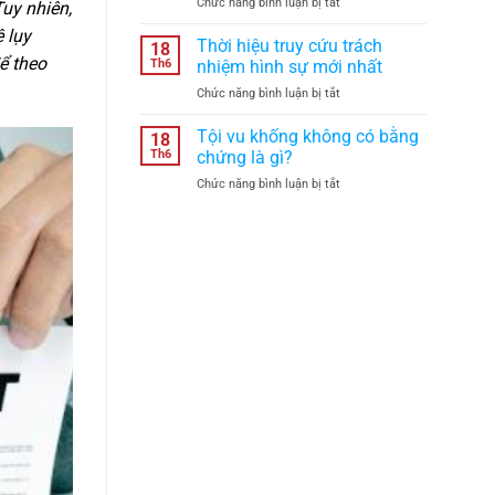
ở
Chức năng bình luận bị tắt
hiệu
định
Tuy nhiên,
Tranh
lực
năm
 lụy
chấp
theo
2026?
Thời hiệu truy cứu trách
18
đất
quy
ể theo
Th6
nhiệm hình sự mới nhất
đai
định
ở
Chức năng bình luận bị tắt
có
pháp
Thời
bắt
luật
hiệu
Tội vu khống không có bằng
buộc
không?
18
truy
phải
Th6
chứng là gì?
cứu
hòa
ở
Chức năng bình luận bị tắt
trách
giải
Tội
nhiệm
tại
vu
hình
UBND
khống
sự
cấp
không
mới
xã
có
nhất
trước
bằng
khi
chứng
khởi
là
kiện
gì?