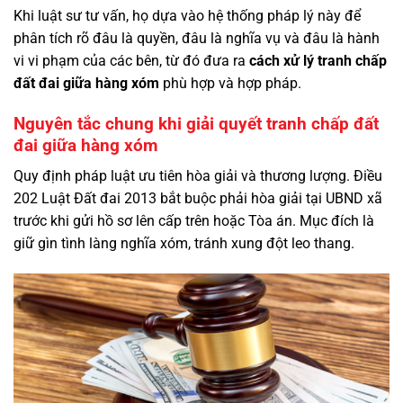
Khi luật sư tư vấn, họ dựa vào hệ thống pháp lý này để
phân tích rõ đâu là quyền, đâu là nghĩa vụ và đâu là hành
vi vi phạm của các bên, từ đó đưa ra
cách xử lý tranh chấp
đất đai giữa hàng xóm
phù hợp và hợp pháp.
Nguyên tắc chung khi giải quyết tranh chấp đất
đai giữa hàng xóm
Quy định pháp luật ưu tiên hòa giải và thương lượng. Điều
202 Luật Đất đai 2013 bắt buộc phải hòa giải tại UBND xã
trước khi gửi hồ sơ lên cấp trên hoặc Tòa án. Mục đích là
giữ gìn tình làng nghĩa xóm, tránh xung đột leo thang.