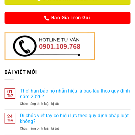
Báo Giá Trọn Gói
BÀI VIẾT MỚI
Thời hạn bảo hộ nhãn hiệu là bao lâu theo quy định
01
Th7
năm 2026?
ở
Chức năng bình luận bị tắt
Thời
hạn
Di chúc viết tay có hiệu lực theo quy định pháp luật
24
bảo
Th6
không?
hộ
ở
Chức năng bình luận bị tắt
nhãn
Di
hiệu