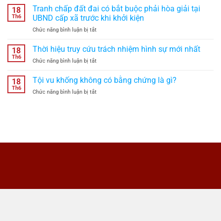
chúc
Tranh chấp đất đai có bắt buộc phải hòa giải tại
là
18
viết
bao
Th6
UBND cấp xã trước khi khởi kiện
tay
lâu
ở
Chức năng bình luận bị tắt
có
theo
Tranh
hiệu
quy
chấp
Thời hiệu truy cứu trách nhiệm hình sự mới nhất
lực
18
định
đất
theo
Th6
năm
ở
Chức năng bình luận bị tắt
đai
quy
2026?
Thời
có
định
hiệu
Tội vu khống không có bằng chứng là gì?
bắt
18
pháp
truy
Th6
buộc
luật
ở
Chức năng bình luận bị tắt
cứu
phải
không?
Tội
trách
hòa
vu
nhiệm
giải
khống
hình
tại
không
sự
UBND
có
mới
cấp
bằng
nhất
xã
chứng
trước
là
khi
gì?
khởi
kiện