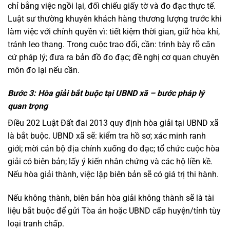
chỉ bằng việc ngồi lại, đối chiếu giấy tờ và đo đạc thực tế.
Luật sư thường khuyên khách hàng thương lượng trước khi
làm việc với chính quyền vì: tiết kiệm thời gian, giữ hòa khí,
tránh leo thang. Trong cuộc trao đổi, cần: trình bày rõ căn
cứ pháp lý; đưa ra bản đồ đo đạc; đề nghị cơ quan chuyên
môn đo lại nếu cần.
Bước 3: Hòa giải bắt buộc tại UBND xã – bước pháp lý
quan trọng
Điều 202 Luật Đất đai 2013 quy định hòa giải tại UBND xã
là bắt buộc. UBND xã sẽ: kiểm tra hồ sơ; xác minh ranh
giới; mời cán bộ địa chính xuống đo đạc; tổ chức cuộc hòa
giải có biên bản; lấy ý kiến nhân chứng và các hộ liền kề.
Nếu hòa giải thành, việc lập biên bản sẽ có giá trị thi hành.
Nếu không thành, biên bản hòa giải không thành sẽ là tài
liệu bắt buộc để gửi Tòa án hoặc UBND cấp huyện/tỉnh tùy
loại tranh chấp.