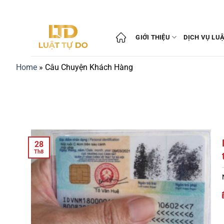
Bỏ
qua
nội
GIỚI THIỆU
DỊCH VỤ LU
dung
Home
»
Câu Chuyện Khách Hàng
28
Th8