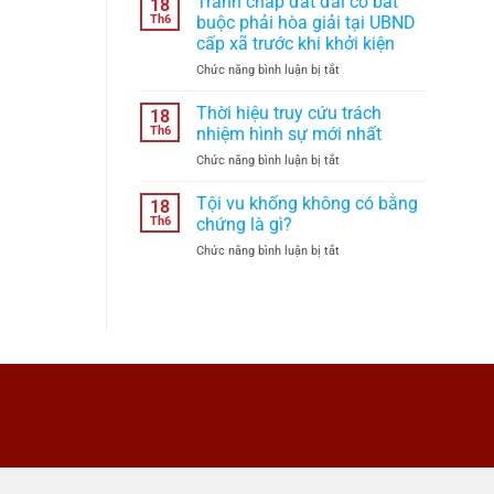
Tranh chấp đất đai có bắt
18
viết
lâu
Th6
buộc phải hòa giải tại UBND
tay
theo
cấp xã trước khi khởi kiện
có
quy
ở
Chức năng bình luận bị tắt
hiệu
định
Tranh
lực
năm
chấp
theo
2026?
Thời hiệu truy cứu trách
18
đất
quy
Th6
nhiệm hình sự mới nhất
đai
định
ở
Chức năng bình luận bị tắt
có
pháp
Thời
bắt
luật
hiệu
Tội vu khống không có bằng
buộc
không?
18
truy
phải
Th6
chứng là gì?
cứu
hòa
ở
Chức năng bình luận bị tắt
trách
giải
Tội
nhiệm
tại
vu
hình
UBND
khống
sự
cấp
không
mới
xã
có
nhất
trước
bằng
khi
chứng
khởi
là
kiện
gì?