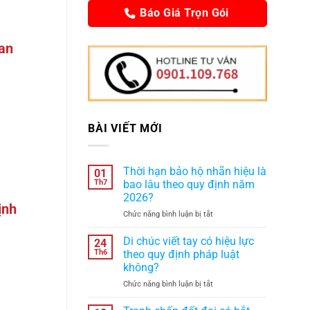
Báo Giá Trọn Gói
uan
BÀI VIẾT MỚI
Thời hạn bảo hộ nhãn hiệu là
01
Th7
bao lâu theo quy định năm
2026?
ịnh
ở
Chức năng bình luận bị tắt
Thời
hạn
Di chúc viết tay có hiệu lực
24
bảo
Th6
theo quy định pháp luật
hộ
không?
nhãn
ở
Chức năng bình luận bị tắt
hiệu
Di
là
chúc
bao