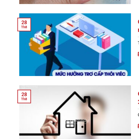
28
Th8
28
Th8