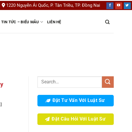
1220 Nguyễn Ái Quốc, P. Tân Triều, TP. Đồng Nai
TIN TỨC – BIỂU MẪU
LIÊN HỆ
ùy
Đặt Tư Vấn Với Luật Sư
]
Đặt Câu Hỏi Với Luật Sư