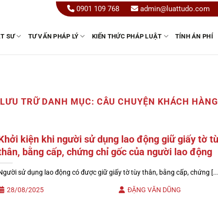
0901 109 768
admin@luattudo.com
ẬT SƯ
TƯ VẤN PHÁP LÝ
KIẾN THỨC PHÁP LUẬT
TÍNH ÁN PHÍ
LƯU TRỮ DANH MỤC:
CÂU CHUYỆN KHÁCH HÀNG
Khởi kiện khi người sử dụng lao động giữ giấy tờ t
thân, bằng cấp, chứng chỉ gốc của người lao động
Người sử dụng lao động có được giữ giấy tờ tùy thân, bằng cấp, chứng [...
28/08/2025
ĐẶNG VĂN DŨNG