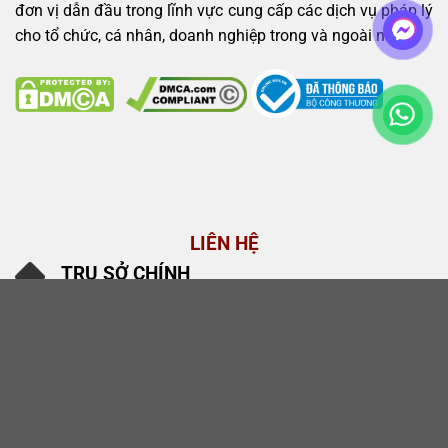
đơn vị dẫn đầu trong lĩnh vực cung cấp các dịch vụ pháp lý
cho tổ chức, cá nhân, doanh nghiệp trong và ngoài nước.
LIÊN HỆ
TRỤ SỞ CHÍNH
1220 Nguyễn Ái Quốc, P. Tân Triều, TP. Đồng Nai
CHI NHÁNH GIA LAI
184/19 Tôn Thất Thuyết, Phường Pleiku, Gia Lai
Điện Thoại
0901 109 768