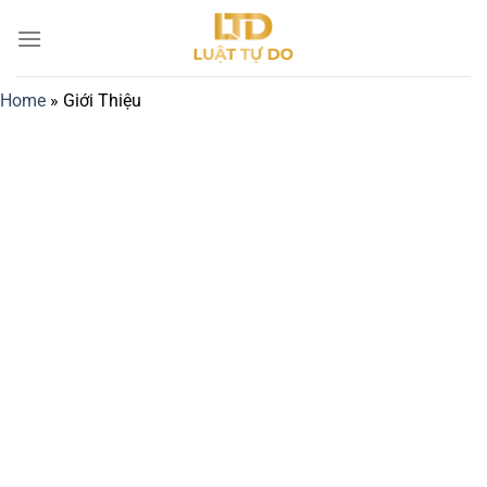
Bỏ
qua
nội
dung
Home
»
Giới Thiệu